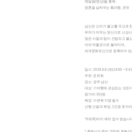
깨달음(명상)을 통해
영혼을 살찌우는 氣여행, 운유
남산은 신라가 불교를 국교로 
부처가 머무는 영산으로 신성
많은 사찰과 탑이 건립되고 불
야외 박물관으로 불려지며,
세계문화유산으로 등록되어 있
일시: 2019.6.8 (토)14:00 ~ 6.
주최: 운유회
장소: 경주 남산
대상: 기여행에 관심있는 모든
참가비: 6만원
복장: 수련복 지참 필수
산행 신발과 복장, 1인용 돗자리
*6.6(목)까지 예약 접수 받습니다
* 총무님의 준비 과정에 효율성