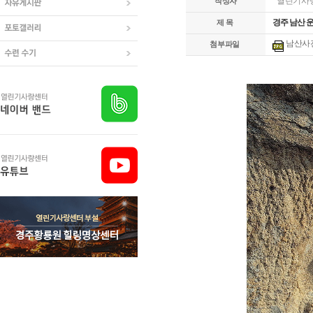
열린기사
작성자
경주 남산 운유(氣
제 목
남산사진
첨부파일